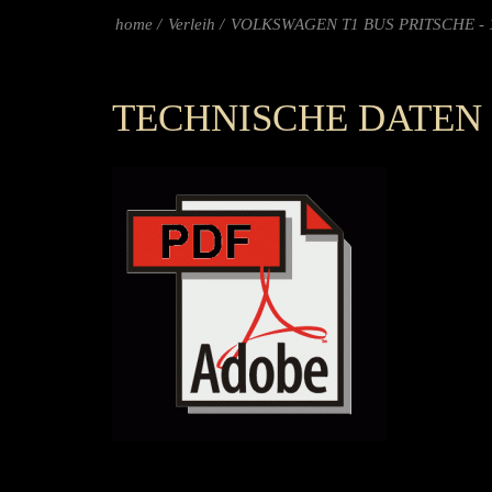
home
Verleih
VOLKSWAGEN T1 BUS PRITSCHE - 
TECHNISCHE DATEN - V