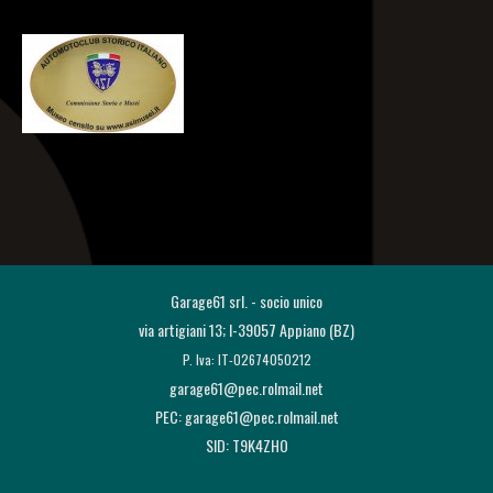
G
arage61 srl. - socio unico
via artigia
ni 13; I-39057 Appiano (BZ)
P. Iva: IT-02674050212
garage61@pec.rolmail.net
PEC: garage61@pec.rolmail.net
SID: T9K4ZHO