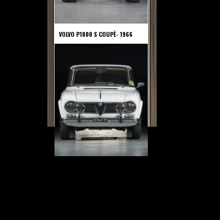
VOLVO P1800 S COUPÈ- 1966
ALFA ROMEO GIULIA TI 1600- 1966