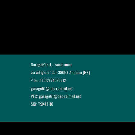
G
arage61 srl. - socio unico
via artigia
ni 13; I-39057 Appiano (BZ)
P. Iva: IT-02674050212
garage61@pec.rolmail.net
PEC: garage61@pec.rolmail.net
SID: T9K4ZHO